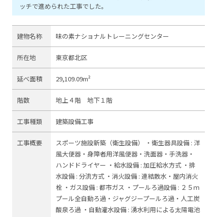
ッチで進められた工事でした。
建物名称
味の素ナショナルトレーニングセンター
所在地
東京都北区
延べ面積
29,109.09m²
階数
地上４階 地下１階
工事種類
建築設備工事
工事概要
スポーツ施設新築（衛生設備）
・衛生器具設備 :
洋
風大便器・身障者用洋風便器・洗面器・手洗器・
ハンドドライヤー
・給水設備 :
加圧給水方式
・排
水設備 :
分流方式
・消火設備 :
連結散水・屋内消火
栓
・ガス設備 :
都市ガス
・プールろ過設備 :
２５ｍ
プール全自動ろ過・ジャグジープールろ過・人工炭
酸泉ろ過
・自動灌水設備 :
湧水利用による太陽電池