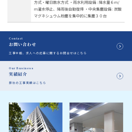
方式・曜日散水方式
・雨水利用設備 :
降水量６ｍ/
ｍ灌水停止、降雨後自動復帰
・中央集塵設備 :
炭酸
マグネシュウム粉塵を集中的に集塵３０台
Contact
お問い合わせ
工事全般、求人への応募に関するお問合せはこちら
Our Business
実績紹介
弊社の工事実績はこちら