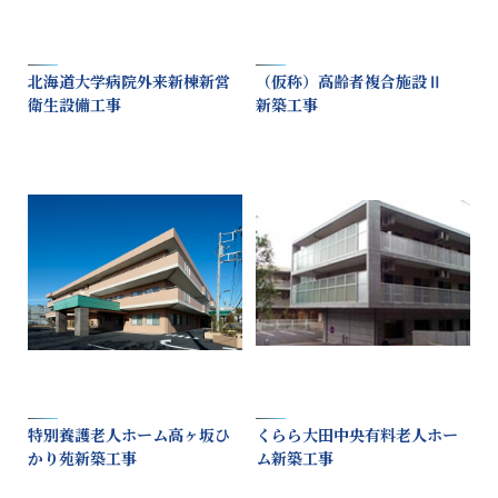
北海道大学病院外来新棟新営
（仮称）高齢者複合施設Ⅱ
衛生設備工事
新築工事
特別養護老人ホーム高ヶ坂ひ
くらら大田中央有料老人ホー
かり苑新築工事
ム新築工事