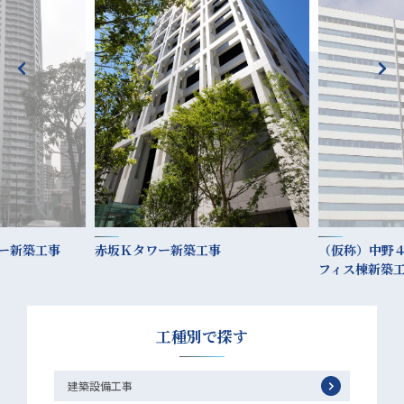
ー新築工事
赤坂Ｋタワー新築工事
（仮称）中野
フィス棟新築
工種別で探す
建築設備工事