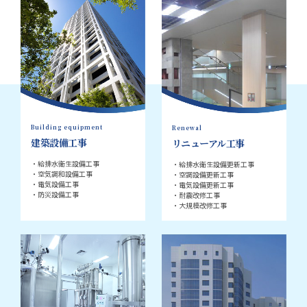
Building equipment
Renewal
建築設備工事
リニューアル工事
・給排水衛生設備工事
・給排水衛生設備更新工事
・空気調和設備工事
・空調設備更新工事
・電気設備工事
・電気設備更新工事
・防災設備工事
・耐震改修工事
・大規模改修工事