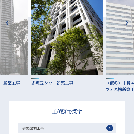
ー新築工事
赤坂Ｋタワー新築工事
（仮称）中野
フィス棟新築
工種別で探す
建築設備工事