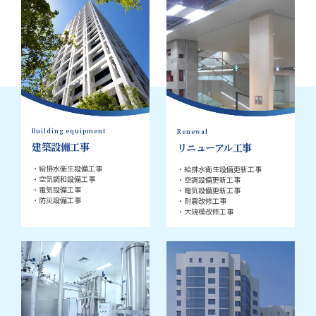
Building equipment
Renewal
建築設備工事
リニューアル工事
・給排水衛生設備工事
・給排水衛生設備更新工事
・空気調和設備工事
・空調設備更新工事
・電気設備工事
・電気設備更新工事
・防災設備工事
・耐震改修工事
・大規模改修工事